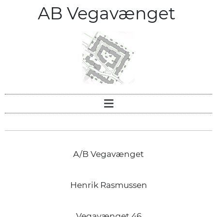
AB Vegavænget
A/B Vegavænget
Henrik Rasmussen
Vegavænget 46