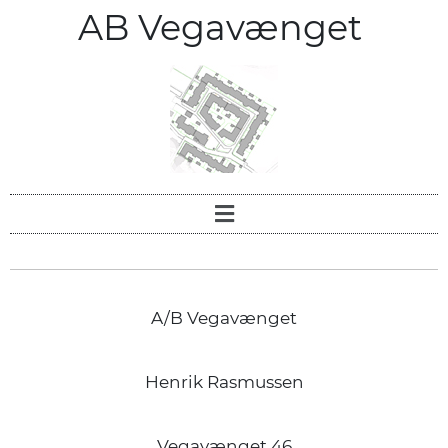
AB Vegavænget
A/B Vegavænget
Henrik Rasmussen
Vegavænget 46