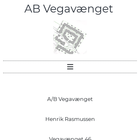
AB Vegavænget
A/B Vegavænget
Henrik Rasmussen
Vegavænget 46