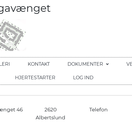
egavænget
LERI
KONTAKT
DOKUMENTER
V
HJERTESTARTER
LOG IND
ænget 46
2620
Telefon
Albertslund