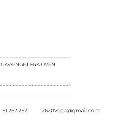
EGAVÆNGET FRA OVEN
61 262 262
2620Vega@gmail.com