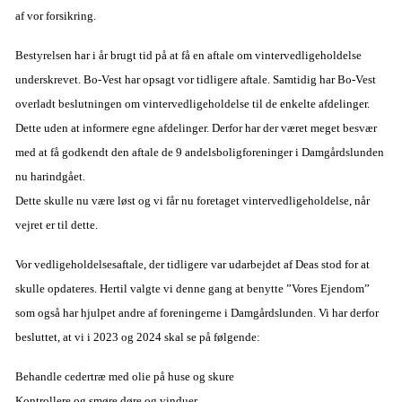
af vor forsikring.
Bestyrelsen har i år brugt tid på at få en aftale om vintervedligeholdelse
underskrevet. Bo-Vest har opsagt vor tidligere aftale. Samtidig har Bo-Vest
overladt beslutningen om vintervedligeholdelse til de enkelte afdelinger.
Dette uden at informere egne afdelinger. Derfor har der været meget besvær
med at få godkendt den aftale de 9 andelsboligforeninger i Damgå
rdslunden
nu har
indgået.
Dette skulle nu være løst og vi får nu foretaget vintervedligeholdelse, når
vejret er til dette.
Vor vedligeholdelsesaftale, der tidligere var udarbejdet af Deas stod for at
skulle opdateres. Hertil valgte vi denne gang at benytte ”Vores Ejendom”
som også har hjulpet andre af foreningerne i Damgårdslunden. Vi har derfor
besluttet, at vi i 2023 og 2024 skal se på følgende:
Behandle cedertræ med olie på huse og skure
Kontrollere og smøre døre og vinduer