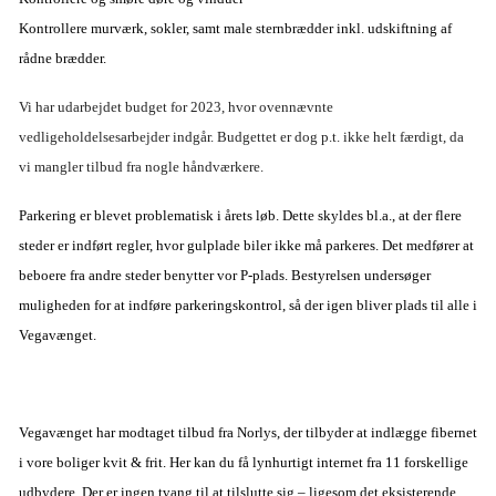
Kontrollere murværk, sokler, samt male sternbrædder inkl. udskiftning af
rådne brædder.
Vi har udarbejdet budget for 2023, hvor ovennævnte
vedligeholdelsesarbejder
indgår. Budgettet er dog p.t. ikke helt færdigt, da
vi mangler tilbud fra nogle
håndværkere.
Parkering er blevet problematisk i årets løb. Dette skyldes bl.a., at der flere
steder er indført regler, hvor gulplade biler ikke må parkeres. Det medfører at
beboere fra andre steder benytter vor P-plads. Bestyrelsen undersøger
muligheden for at indføre parkeringskontrol, så der igen bliver plads til alle i
Vegavænget.
Vegavænget har modtaget tilbud fra Norlys, der tilbyder at indlægge fibernet
i vore boliger kvit & frit. Her kan du få lynhurtigt internet fra 11 forskellige
udbydere. Der er ingen tvang til at tilslutte sig – ligesom det eksisterende