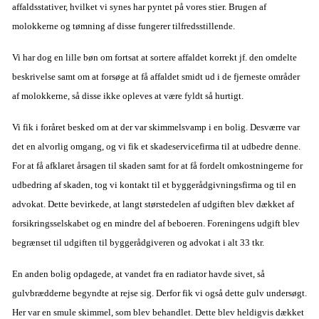
affaldsstativer, hvilket vi synes har pyntet på vores stier. Brugen af
molokkerne og tømning af disse fungerer tilfredsstillende.
Vi har dog en lille bøn om fortsat at sortere affaldet korrekt jf. den omdelte
beskrivelse samt om at forsøge at få affaldet smidt ud i de fjerneste områder
af molokkerne, så disse ikke opleves at være fyldt så hurtigt.
Vi fik i foråret besked om at der var skimmelsvamp i en bolig. Desværre var
det en alvorlig omgang, og vi fik et skadeservicefirma til at udbedre denne.
For
at få afklaret årsagen til skaden samt for at få fordelt omkostningerne for
udbedring af skaden, tog vi kontakt til et byggerådgivningsfirma og til en
advokat. Dette bevirkede, at langt størstedelen af udgiften blev dækket af
forsikringsselskabet og en mindre del af beboeren. Foreningens udgift blev
begrænset til udgiften til byggerådgiveren og advokat i alt 33 tkr.
En anden bolig opdagede, at vandet fra en radiator havde sivet, så
gulvbrædderne begyndte at rejse sig. Derfor fik vi også dette gulv undersøgt.
Her var en smule skimmel, som blev behandlet. Dette blev heldigvis dækket