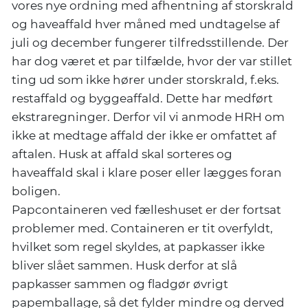
vores nye ordning med afhentning af storskrald
og haveaffald hver måned med undtagelse af
juli og december fungerer tilfredsstillende. Der
har dog været et par tilfælde, hvor der var stillet
ting ud som ikke hører under storskrald, f.eks.
restaffald og byggeaffald. Dette har medført
ekstraregninger. Derfor vil vi anmode HRH om
ikke at medtage affald der ikke er omfattet af
aftalen. Husk at affald skal sorteres og
haveaffald skal i klare poser eller lægges foran
boligen.
Papcontaineren ved fælleshuset er der fortsat
problemer med. Containeren er tit overfyldt,
hvilket som regel skyldes, at papkasser ikke
bliver slået sammen. Husk derfor at slå
papkasser sammen og fladgør øvrigt
papemballage, så det fylder mindre og derved