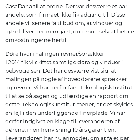
CasaDana til at ordne. Der var desværre et par
andele, som firmaet ikke fik adgang til. Disse
andele vil senere få tilbud om, at vinduer og
døre bliver gennemgået, dog mod selv at betale
omkostningerne hertil.
Døre hvor malingen revner/sprækker
I 2014 fik vi skiftet samtlige døre og vinduer i
bebyggelsen. Det har desværre vist sig, at
malingen på nogle af hoveddørene sprækker
og revner. Vi har derfor fået Teknologisk Institut
til at se på sagen og udfærdige en rapport om
dette. Teknologisk Institut mener, at det skyldes
en fejl i den underliggende finerplade. Vi har
derfor indgivet en klage til leverandøren af
dørene, men henvisning 10 års garantien.
Leverandøren har nu anmodet, om at få et par